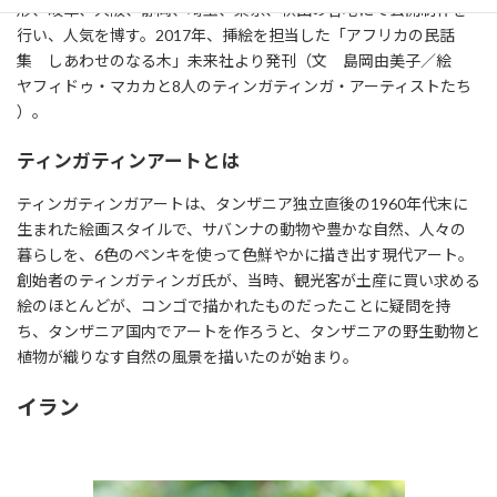
形、岐阜、大阪、静岡、埼玉、東京、秋田の各地にて公開制作を
行い、人気を博す。2017年、挿絵を担当した「アフリカの民話
集 しあわせのなる木」未来社より発刊（文 島岡由美子／絵
ヤフィドゥ・マカカと8人のティンガティンガ・アーティストたち
）。
ティンガティンアートとは
ティンガティンガアートは、タンザニア独立直後の1960年代末に
生まれた絵画スタイルで、サバンナの動物や豊かな自然、人々の
暮らしを、6色のペンキを使って色鮮やかに描き出す現代アート。
創始者のティンガティンガ氏が、当時、観光客が土産に買い求める
絵のほとんどが、コンゴで描かれたものだったことに疑問を持
ち、タンザニア国内でアートを作ろうと、タンザニアの野生動物と
植物が織りなす自然の風景を描いたのが始まり。
イラン