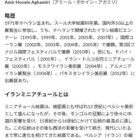
Amir Hosein Aghamiri
（アミール・ホセイン・アガミリ）
略歴
1971年テヘラン生まれ。スール大学絵画科卒業。国内外50以上の
展覧会に参加し、うち、テヘランで開催されたイラン絵画ビエン
ナーレ（1995年、1999年、2001年、2005年、2007年）、国際コ
ーラン展（2002年、2003年、2004年、2005年）で優勝。第3回フ
ァジル国際フェスティバルで優勝（2010年）。他にも、ドバイ・
フェスティバル（ 2001年）、 イラン・トルコ合同ミニアチュール
展（2003年） 、モスクワイラン美術展 （2004年）、アルメニア
イラン展覧会（ 2006年）、パキスタンイラン美術展（2012年）に
出展歴あり。
イランミニアチュールとは
ミニアチュール絵画は、細密画とも呼ばれ13 世紀にペルシャ美術
として盛んになったが、その後、モンゴルの征服により徐々に中
国の影響を受け、15世紀から16世紀にかけて伝統の最高点に達し
た。この伝統はその後も西洋の影響を受けて続き、現代にいたる
まで常に進化を続けてきた絵画である。 ペルシア（イラン）の細