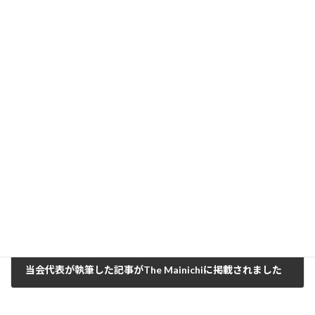
Momotaro Festivalの実施報告書を公開しました
2024年3月7日
次の記事
当会代表が執筆した記事がThe Mainichiに掲載されました
2024年3月30日